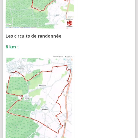
L
es circuits de randonnée
8 km :